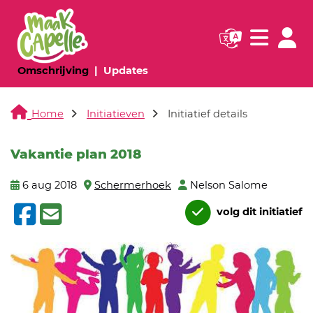
Navigatie websi
Navigatie
(huidige pagina)
(huidige pagina)
Omschrijving
Updates
Home
Initiatieven
Initiatief details
Vakantie plan 2018
6 aug 2018
Schermerhoek
Nelson Salome
volg dit initiatief