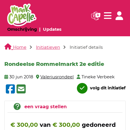
Navigatie websi
Navigatie
(huidige pagina)
(huidige pagina)
Omschrijving
Updates
Home
Initiatieven
Initiatief details
Rondeelse Rommelmarkt 2e editie
30 jun 2018
Valeriusrondeel
Tineke Verbeek
volg dit initiatief
een vraag stellen
€ 300,00
van
€ 300,00
gedoneerd