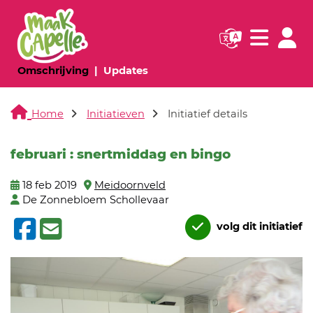
Navigatie websi
Navigatie
(huidige pagina)
(huidige pagina)
Omschrijving
Updates
Home
Initiatieven
Initiatief details
februari : snertmiddag en bingo
18 feb 2019
Meidoornveld
De Zonnebloem Schollevaar
volg dit initiatief