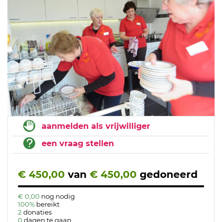
aanmelden als vrijwilliger
een vraag stellen
€ 450,00
van
€ 450,00
gedoneerd
€ 0,00
nog nodig
100%
bereikt
2
donaties
0
dagen te gaan