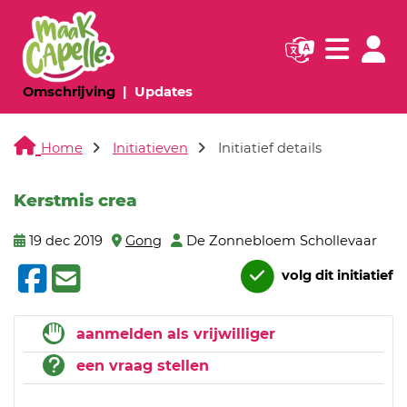
Navigatie websi
Navigatie
(huidige pagina)
(huidige pagina)
Omschrijving
Updates
Home
Initiatieven
Initiatief details
Kerstmis crea
19 dec 2019
Gong
De Zonnebloem Schollevaar
volg dit initiatief
aanmelden als vrijwilliger
een vraag stellen