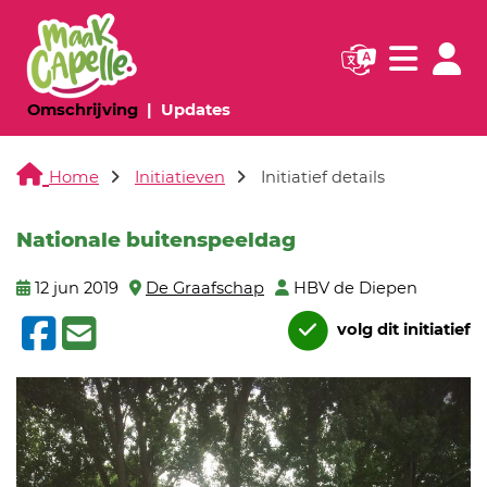
Navigatie websi
Navigatie
(huidige pagina)
(huidige pagina)
Omschrijving
Updates
Home
Initiatieven
Initiatief details
Nationale buitenspeeldag
12 jun 2019
De Graafschap
HBV de Diepen
volg dit initiatief