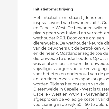
Initiatiefomschrijving
Het initiatief is ontstaan tijdens een
inspraakavond van bewoners uit ‘s-Gr
en Capelle-West. De bewoners wilden
plaats geen voetbalveld en verzochte
wethouder P.P.J. Doodkorte om een
dierenweide. De wethouder keurde dit i
van de bewoners uit de betrokken wi
en de heer K. Oostlander zegde toe de
dierenweide te onderhouden. Op da
was er al een bescheiden dierenweide
vrijwilligers zorgen voor de verzorging,
voor het eten en onderhoud van de 
en terreinen moest een sponsor gezo
worden. Tijdens het ontstaan van de
Dierenweide in Capelle - West is tus
Capelle - West en WOP 's - Gravenland
afgesproken de volledige kosten van 
voorziening in de wijk 50 - 50 te delen.