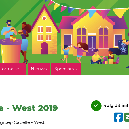
nformatie
Nieuws
Sponsors
e - West 2019
volg dit init
tgroep Capelle - West