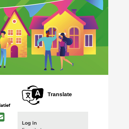
Translate
iatief
Log in