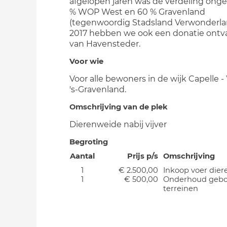
afgelopen jaren was de verdeling ong
% WOP West en 60 % Gravenland
(tegenwoordig Stadsland Verwonderlan
2017 hebben we ook een donatie ont
van Havensteder.
Voor wie
Voor alle bewoners in de wijk Capelle 
's-Gravenland.
Omschrijving van de plek
Dierenweide nabij vijver
Begroting
Aantal
Prijs p/s
Omschrijving
1
€ 2.500,00
Inkoop voer dier
1
€ 500,00
Onderhoud geb
terreinen