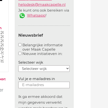
helpdesk@maakcapelle.nl
Je kunt ons ook bereiken via
Whatsapp
!
m
-20
Nieuwsbrief
-20
-20
-20
Belangrijke informatie
19
over Maak Capelle
-19
Aanvinken om belangrijke informatie over maakca
Aanvinken om informatie 
Nieuwe initiatieven in:
-19
-19
Selecteer wijk
Vul je e-mailadres in
oor:
Ik ga ermee akkoord dat
mijn gegevens verwerkt