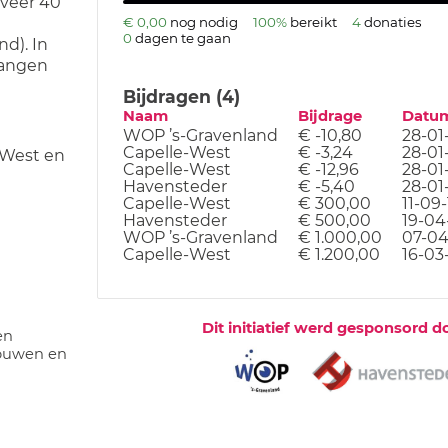
eveer 40
€ 0,00
nog nodig
100%
bereikt
4
donaties
0
dagen te gaan
d). In
vangen
Bijdragen (4)
Naam
Bijdrage
Datu
WOP ’s-Gravenland
€ -10,80
28-01
Capelle-West
€ -3,24
28-01
- West en
Capelle-West
€ -12,96
28-01
Havensteder
€ -5,40
28-01
Capelle-West
€ 300,00
11-09-
Havensteder
€ 500,00
19-04
WOP ’s-Gravenland
€ 1.000,00
07-04
Capelle-West
€ 1.200,00
16-03
Dit initiatief werd gesponsord d
en
ouwen en