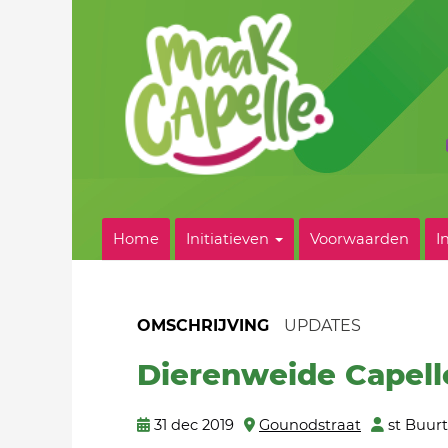
Home
Initiatieven
Voorwaarden
I
OMSCHRIJVING
UPDATES
Dierenweide Capell
31 dec 2019
Gounodstraat
st Buur