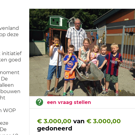
avenland
 op deze
n
nitiatief
jken goed
t moment
. De
 alleen
gebouwen
cht
een vraag stellen
sen WOP
€ 3.000,00
van
€ 3.000,00
deze
gedoneerd
 De