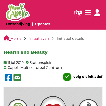
Navigatie websi
Navigatie
(huidige pagina)
(huidige pagina)
Omschrijving
Updates
Home
Initiatieven
Initiatief details
Health and Beauty
11 jul 2019
Stationsplein
Capels Multicultureel Centrum
volg dit initiatief