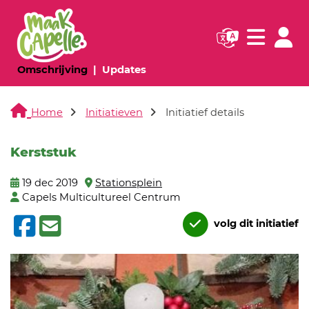
Navigatie websi
Navigatie
(huidige pagina)
(huidige pagina)
Omschrijving
Updates
Home
Initiatieven
Initiatief details
Kerststuk
19 dec 2019
Stationsplein
Capels Multicultureel Centrum
volg dit initiatief