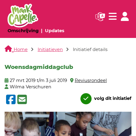
Navigatie websi
Navigatie
(huidige pagina)
(huidige pagina)
Omschrijving
Updates
Home
Initiatieven
Initiatief details
Woensdagmiddagclub
27 mrt 2019 t/m 3 juli 2019
Reviusrondeel
Wilma Verschuren
volg dit initiatief