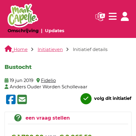
Navigatie websi
Navigatie
(huidige pagina)
(huidige pagina)
Omschrijving
Updates
Home
Initiatieven
Initiatief details
Bustocht
19 jun 2019
Fidelio
Anders Ouder Worden Schollevaar
volg dit initiatief
een vraag stellen