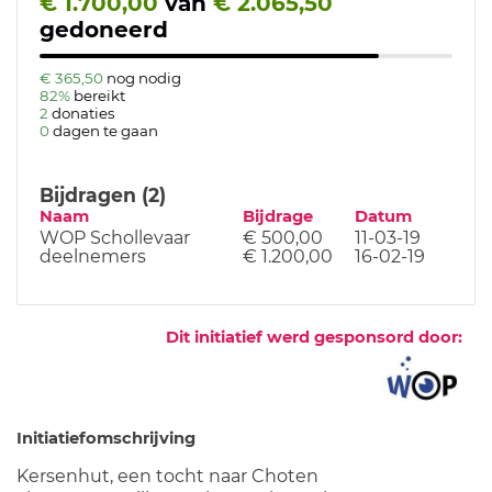
€ 1.700,00
van
€ 2.065,50
gedoneerd
€ 365,50
nog nodig
82%
bereikt
2
donaties
0
dagen te gaan
Bijdragen (2)
Naam
Bijdrage
Datum
WOP Schollevaar
€ 500,00
11-03-19
deelnemers
€ 1.200,00
16-02-19
Dit initiatief werd gesponsord door:
Initiatiefomschrijving
Kersenhut, een tocht naar Choten