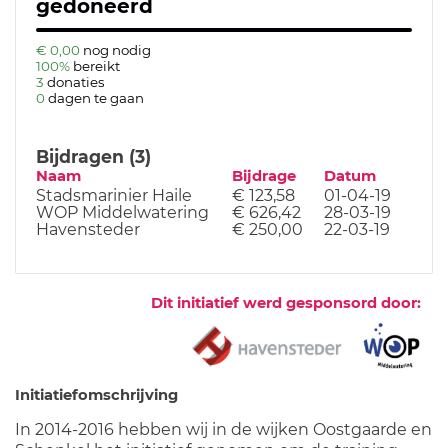
gedoneerd
€ 0,00
nog nodig
100%
bereikt
3
donaties
0
dagen te gaan
Bijdragen (3)
Naam
Bijdrage
Datum
Stadsmarinier Haile
€ 123,58
01-04-19
WOP Middelwatering
€ 626,42
28-03-19
Havensteder
€ 250,00
22-03-19
Dit initiatief werd gesponsord door:
Initiatiefomschrijving
In 2014-2016 hebben wij in de wijken Oostgaarde en