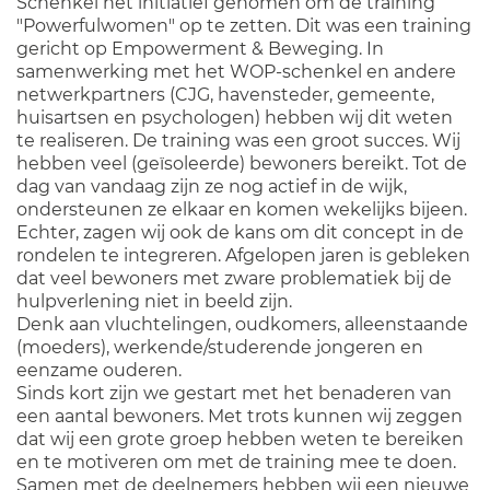
Schenkel het initiatief genomen om de training
"Powerfulwomen" op te zetten. Dit was een training
gericht op Empowerment & Beweging. In
samenwerking met het WOP-schenkel en andere
netwerkpartners (CJG, havensteder, gemeente,
huisartsen en psychologen) hebben wij dit weten
te realiseren. De training was een groot succes. Wij
hebben veel (geïsoleerde) bewoners bereikt. Tot de
dag van vandaag zijn ze nog actief in de wijk,
ondersteunen ze elkaar en komen wekelijks bijeen.
Echter, zagen wij ook de kans om dit concept in de
rondelen te integreren. Afgelopen jaren is gebleken
dat veel bewoners met zware problematiek bij de
hulpverlening niet in beeld zijn.
Denk aan vluchtelingen, oudkomers, alleenstaande
(moeders), werkende/studerende jongeren en
eenzame ouderen.
Sinds kort zijn we gestart met het benaderen van
een aantal bewoners. Met trots kunnen wij zeggen
dat wij een grote groep hebben weten te bereiken
en te motiveren om met de training mee te doen.
Samen met de deelnemers hebben wij een nieuwe