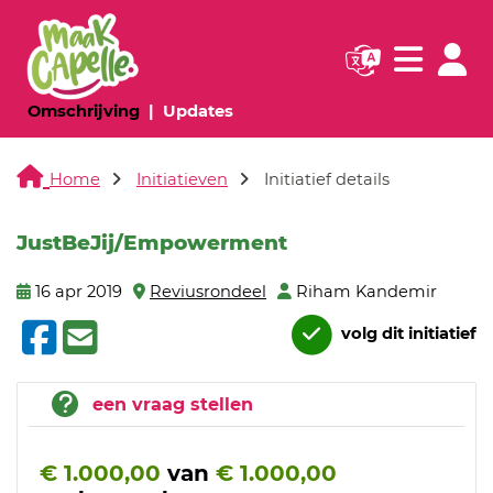
Navigatie websi
Navigatie
(huidige pagina)
(huidige pagina)
Omschrijving
Updates
Home
Initiatieven
Initiatief details
JustBeJij/Empowerment
16 apr 2019
Reviusrondeel
Riham Kandemir
volg dit initiatief
een vraag stellen
€ 1.000,00
van
€ 1.000,00