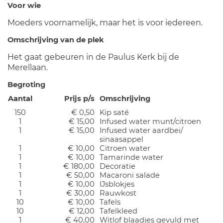
Voor wie
Moeders voornamelijk, maar het is voor iedereen.
Omschrijving van de plek
Het gaat gebeuren in de Paulus Kerk bij de
Merellaan.
Begroting
Aantal
Prijs p/s
Omschrijving
150
€ 0,50
Kip saté
1
€ 15,00
Infused water munt/citroen
1
€ 15,00
Infused water aardbei/
sinaasappel
1
€ 10,00
Citroen water
1
€ 10,00
Tamarinde water
1
€ 180,00
Decoratie
1
€ 50,00
Macaroni salade
1
€ 10,00
IJsblokjes
1
€ 30,00
Rauwkost
10
€ 10,00
Tafels
10
€ 12,00
Tafelkleed
1
€ 40,00
Witlof blaadjes gevuld met