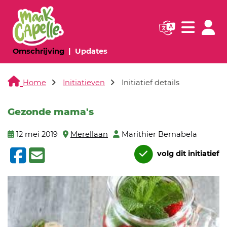
Navigatie websi
Navigatie
(huidige pagina)
(huidige pagina)
Omschrijving
Updates
Home
Initiatieven
Initiatief details
Gezonde mama's
12 mei 2019
Merellaan
Marithier Bernabela
volg dit initiatief