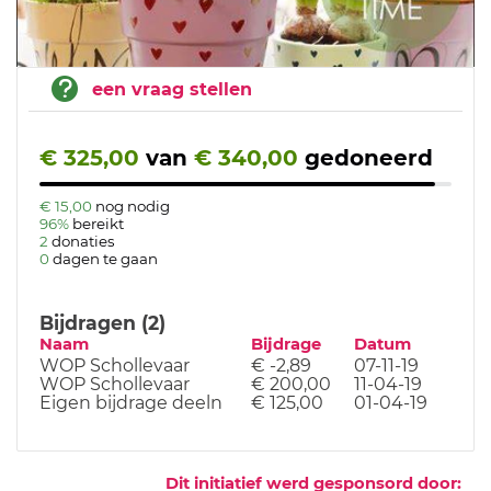
een vraag stellen
€ 325,00
van
€ 340,00
gedoneerd
€ 15,00
nog nodig
96%
bereikt
2
donaties
0
dagen te gaan
Bijdragen (2)
Naam
Bijdrage
Datum
WOP Schollevaar
€ -2,89
07-11-19
WOP Schollevaar
€ 200,00
11-04-19
Eigen bijdrage deeln
€ 125,00
01-04-19
Dit initiatief werd gesponsord door: