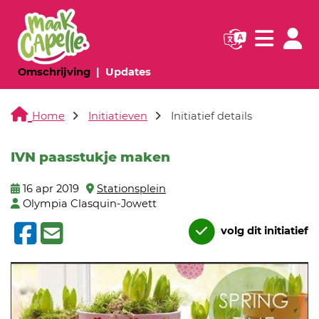
Navigatie websi
Navigatie
(huidige pagina)
(huidige pagina)
Omschrijving
Updates
Home
Initiatieven
Initiatief details
IVN paasstukje maken
16 apr 2019
Stationsplein
Olympia Clasquin-Jowett
volg dit initiatief