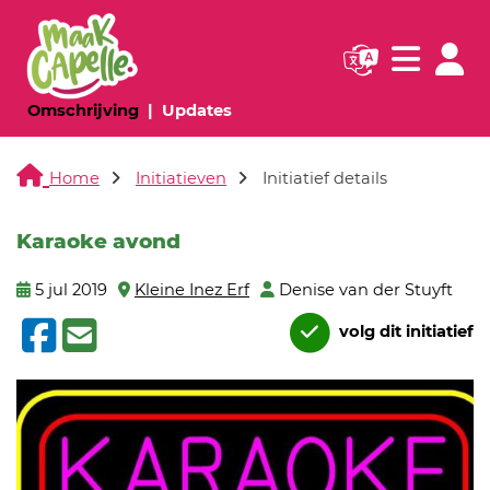
Navigatie websi
Navigatie
(huidige pagina)
(huidige pagina)
Omschrijving
Updates
Home
Initiatieven
Initiatief details
Karaoke avond
5 jul 2019
Kleine Inez Erf
Denise van der Stuyft
volg dit initiatief