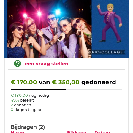
een vraag stellen
€ 170,00
van
€ 350,00
gedoneerd
€ 180,00
nog nodig
49%
bereikt
2
donaties
0
dagen te gaan
Bijdragen (2)
Naam
Bijdrage
Datum