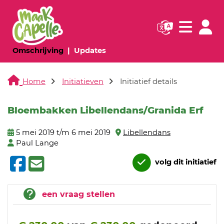
Navigatie websi
Navigatie
(huidige pagina)
(huidige pagina)
Omschrijving
Updates
Home
Initiatieven
Initiatief details
Bloembakken Libellendans/Granida Erf
5 mei 2019 t/m 6 mei 2019
Libellendans
Paul Lange
volg dit initiatief
een vraag stellen