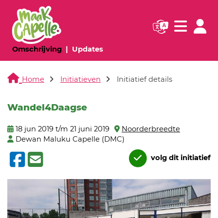
Navigatie websi
Navigatie
(huidige pagina)
(huidige pagina)
Omschrijving
Updates
Home
Initiatieven
Initiatief details
Wandel4Daagse
18 jun 2019 t/m 21 juni 2019
Noorderbreedte
Dewan Maluku Capelle (DMC)
volg dit initiatief