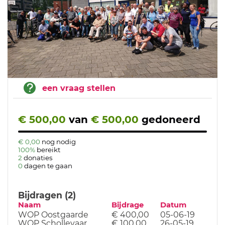
een vraag stellen
€ 500,00
van
€ 500,00
gedoneerd
€ 0,00
nog nodig
100%
bereikt
2
donaties
0
dagen te gaan
Bijdragen (2)
Naam
Bijdrage
Datum
WOP Oostgaarde
€ 400,00
05-06-19
WOP Schollevaar
€ 100,00
26-05-19