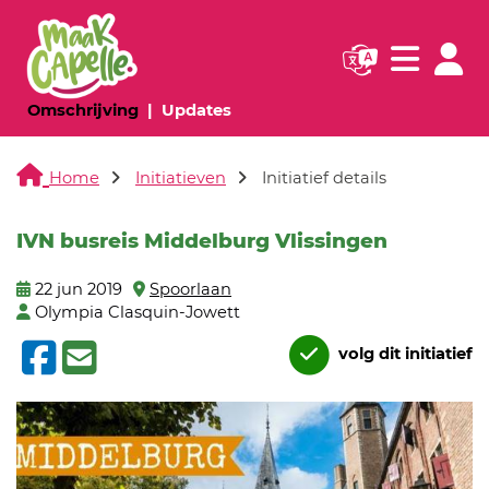
Navigatie websi
Navigatie
(huidige pagina)
(huidige pagina)
Omschrijving
Updates
Home
Initiatieven
Initiatief details
IVN busreis Middelburg Vlissingen
22 jun 2019
Spoorlaan
Olympia Clasquin-Jowett
volg dit initiatief