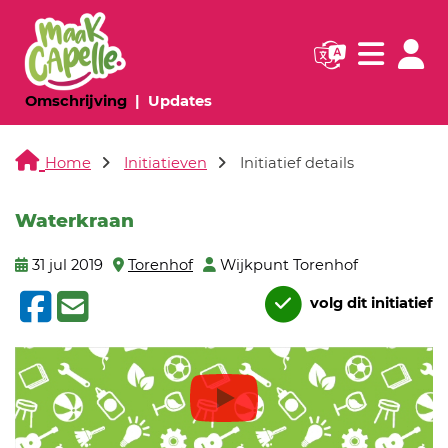
Navigatie websi
Navigatie
(huidige pagina)
(huidige pagina)
Omschrijving
Updates
Home
Initiatieven
Initiatief details
Waterkraan
31 jul 2019
Torenhof
Wijkpunt Torenhof
volg dit initiatief