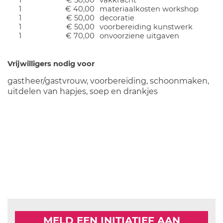
1
€ 50,00
vakkracht
1
€ 40,00
materiaalkosten workshop
1
€ 50,00
decoratie
1
€ 50,00
voorbereiding kunstwerk
1
€ 70,00
onvoorziene uitgaven
Vrijwilligers nodig voor
gastheer/gastvrouw, voorbereiding, schoonmaken,
uitdelen van hapjes, soep en drankjes
MELD EEN INITIATIEF AAN