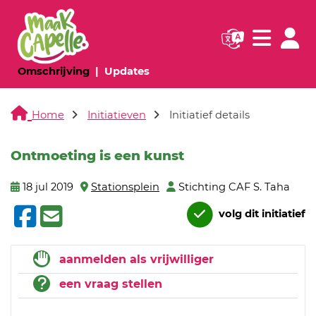
Navigatie websi
Navigatie
(huidige pagina)
(huidige pagina)
Omschrijving
Updates
Home
Initiatieven
Initiatief details
Ontmoeting is een kunst
18 jul 2019
Stationsplein
Stichting CAF S. Taha
volg dit initiatief
aanmelden als vrijwilliger
een vraag stellen