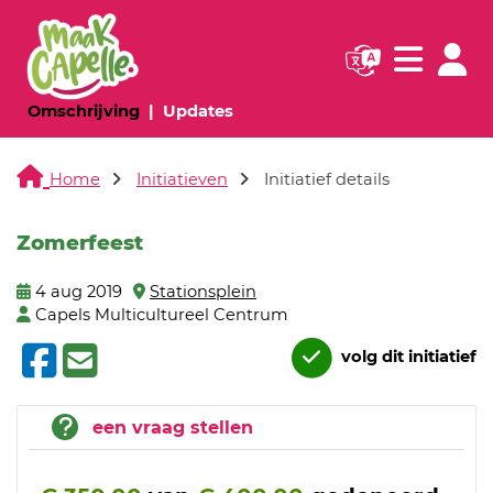
Navigatie websi
Navigatie
(huidige pagina)
(huidige pagina)
Omschrijving
Updates
Home
Initiatieven
Initiatief details
Zomerfeest
4 aug 2019
Stationsplein
Capels Multicultureel Centrum
volg dit initiatief
een vraag stellen