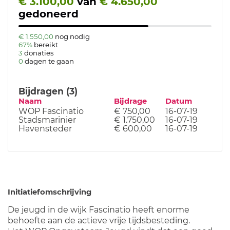
€ 3.100,00
van
€ 4.650,00
gedoneerd
€ 1.550,00
nog nodig
67%
bereikt
3
donaties
0
dagen te gaan
Bijdragen (3)
Naam
Bijdrage
Datum
WOP Fascinatio
€ 750,00
16-07-19
Stadsmarinier
€ 1.750,00
16-07-19
Havensteder
€ 600,00
16-07-19
Initiatiefomschrijving
De jeugd in de wijk Fascinatio heeft enorme
behoefte aan de actieve vrije tijdsbesteding.