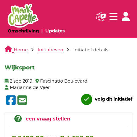
Navigatie websi
Navigatie
(huidige pagina)
(huidige pagina)
Omschrijving
Updates
Home
Initiatieven
Initiatief details
Wijksport
2 sep 2019
Fascinatio Boulevard
Marianne de Veer
volg dit initiatief
een vraag stellen