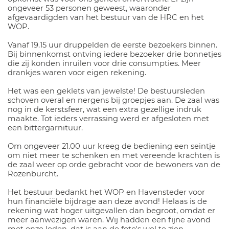
ongeveer 53 personen geweest, waaronder
afgevaardigden van het bestuur van de HRC en het
WOP.
Vanaf 19.15 uur druppelden de eerste bezoekers binnen.
Bij binnenkomst ontving iedere bezoeker drie bonnetjes
die zij konden inruilen voor drie consumpties. Meer
drankjes waren voor eigen rekening.
Het was een geklets van jewelste! De bestuursleden
schoven overal en nergens bij groepjes aan. De zaal was
nog in de kerstsfeer, wat een extra gezellige indruk
maakte. Tot ieders verrassing werd er afgesloten met
een bittergarnituur.
Om ongeveer 21.00 uur kreeg de bediening een seintje
om niet meer te schenken en met vereende krachten is
de zaal weer op orde gebracht voor de bewoners van de
Rozenburcht.
Het bestuur bedankt het WOP en Havensteder voor
hun financiële bijdrage aan deze avond! Helaas is de
rekening wat hoger uitgevallen dan begroot, omdat er
meer aanwezigen waren. Wij hadden een fijne avond