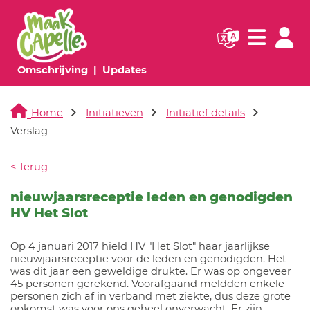
Navigatie websi
Navigatie
(huidige pagina)
(huidige pagina)
Omschrijving
Updates
Home
Initiatieven
Initiatief details
Verslag
< Terug
nieuwjaarsreceptie leden en genodigden
HV Het Slot
Op 4 januari 2017 hield HV "Het Slot" haar jaarlijkse
nieuwjaarsreceptie voor de leden en genodigden. Het
was dit jaar een geweldige drukte. Er was op ongeveer
45 personen gerekend. Voorafgaand meldden enkele
personen zich af in verband met ziekte, dus deze grote
opkomst was voor ons geheel onverwacht. Er zijn