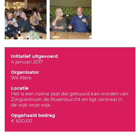
Initiatief uitgevoerd
4 januari 2017
Organisator
Wil Klerk
Locatie
Het is een ruime zaal die gehuurd kan worden van
Zorgcentrum de Rozenburcht en ligt centraal in
de wijk onze wijk.
Opgehaald bedrag
€ 600,00