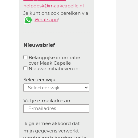
helpdesk@maakcapelle.nl
Je kunt ons ook bereiken via
Whatsapp
!
Nieuwsbrief
Belangrijke informatie
over Maak Capelle
Aanvinken om belangrijke informatie over maakca
Aanvinken om informatie 
Nieuwe initiatieven in:
Selecteer wijk
Vul je e-mailadres in
Ik ga ermee akkoord dat
mijn gegevens verwerkt