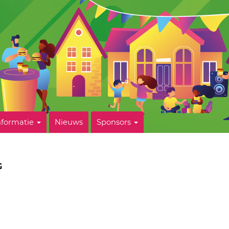
nformatie
Nieuws
Sponsors
G