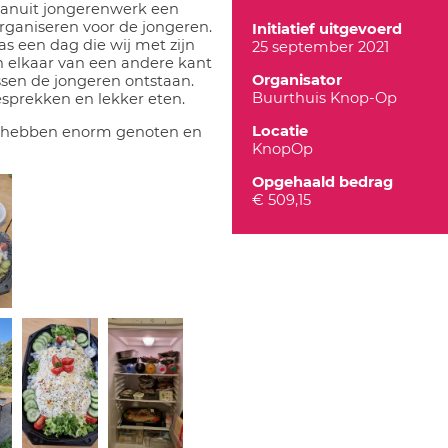
anuit jongerenwerk een
organiseren voor de jongeren.
Initiatief uitgevoerd
s een dag die wij met zijn
25 september 2021
n elkaar van een andere kant
Organisator
ssen de jongeren ontstaan.
Buurthuis Knop-Op
sprekken en lekker eten.
Locatie
en hebben enorm genoten en
KnopOp
Opgehaald bedrag
€ 509,15