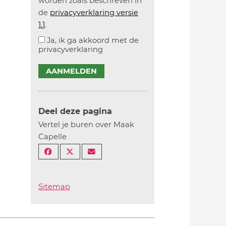
worden zoals beschreven in
de
privacyverklaring versie
1.1
.
Ja, ik ga akkoord met de
privacyverklaring
AANMELDEN
Deel deze pagina
Vertel je buren over Maak
Capelle
Sitemap