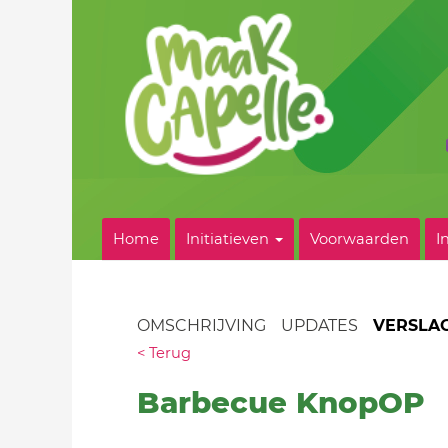
Home
Initiatieven
Voorwaarden
I
OMSCHRIJVING
UPDATES
VERSLA
< Terug
Barbecue KnopOP