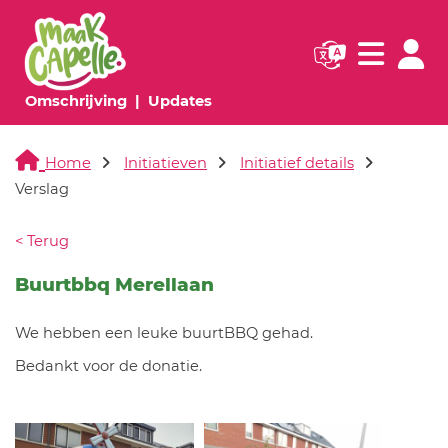
Navigatie websi
Navigatie
(huidige pagina)
(huidige pagina)
Omschrijving
Updates
Home
Initiatieven
Initiatief details
Verslag
< Terug
Buurtbbq Merellaan
We hebben een leuke buurtBBQ gehad.
Bedankt voor de donatie.