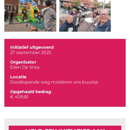
Initiatief uitgevoerd
27 september 2025
Organisator
Ellen De Vries
Locatie
Doodlopende weg middenin ons buurtje.
Opgehaald bedrag
€ 409,81