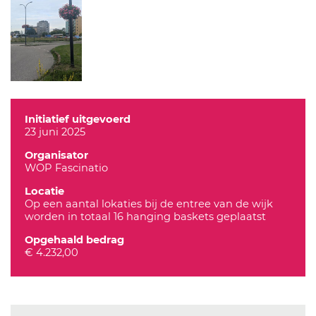
Initiatief uitgevoerd
23 juni 2025
Organisator
WOP Fascinatio
Locatie
Op een aantal lokaties bij de entree van de wijk
worden in totaal 16 hanging baskets geplaatst
Opgehaald bedrag
€ 4.232,00