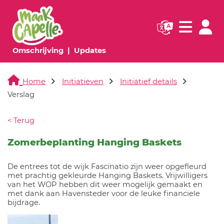
Navigatie websi
Navigatie
(huidige pagina)
(huidige pagina)
Omschrijving
Updates
Home
Initiatieven
Initiatief details
Verslag
< Terug
Zomerbeplanting Hanging Baskets
De entrees tot de wijk Fascinatio zijn weer opgefleurd
met prachtig gekleurde Hanging Baskets. Vrijwilligers
van het WOP hebben dit weer mogelijk gemaakt en
met dank aan Havensteder voor de leuke financiele
bijdrage.