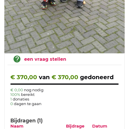
een vraag stellen
€ 370,00
van
€ 370,00
gedoneerd
€ 0,00
nog nodig
100%
bereikt
1
donaties
0
dagen te gaan
Bijdragen (1)
Naam
Bijdrage
Datum