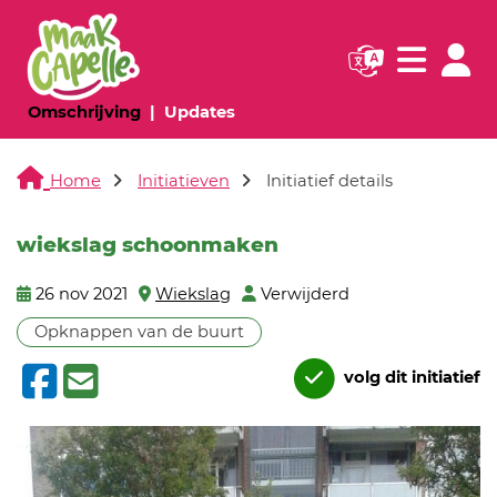
Navigatie websi
Navigatie
(huidige pagina)
(huidige pagina)
Omschrijving
Updates
Home
Initiatieven
Initiatief details
wiekslag schoonmaken
26 nov 2021
Wiekslag
Verwijderd
Opknappen van de buurt
volg dit initiatief