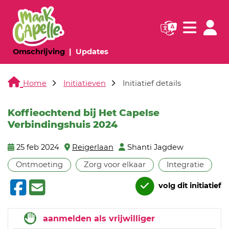
Navigatie websi
Navigatie
(huidige pagina)
(huidige pagina)
Omschrijving
Updates
Home
Initiatieven
Initiatief details
Koffieochtend bij Het Capelse
Verbindingshuis 2024
25 feb 2024
Reigerlaan
Shanti Jagdew
Ontmoeting
Zorg voor elkaar
Integratie
volg dit initiatief
aanmelden als vrijwilliger