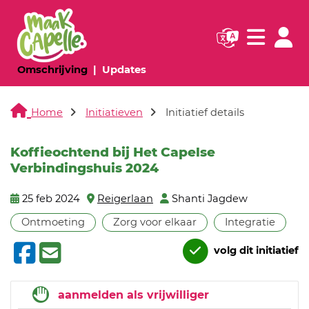
Navigatie websi
Navigatie
(huidige pagina)
(huidige pagina)
Omschrijving
Updates
Home
Initiatieven
Initiatief details
Koffieochtend bij Het Capelse
Verbindingshuis 2024
25 feb 2024
Reigerlaan
Shanti Jagdew
Ontmoeting
Zorg voor elkaar
Integratie
volg dit initiatief
aanmelden als vrijwilliger