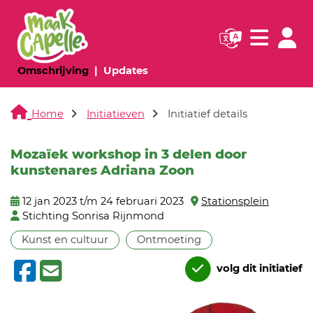
Navigatie websi
Navigatie
(huidige pagina)
(huidige pagina)
Omschrijving
Updates
Home
Initiatieven
Initiatief details
Mozaïek workshop in 3 delen door
kunstenares Adriana Zoon
12 jan 2023 t/m 24 februari 2023
Stationsplein
Stichting Sonrisa Rijnmond
Kunst en cultuur
Ontmoeting
volg dit initiatief