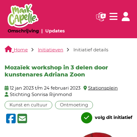
Navigatie websi
Navigatie
(huidige pagina)
(huidige pagina)
Omschrijving
Updates
Home
Initiatieven
Initiatief details
Mozaïek workshop in 3 delen door
kunstenares Adriana Zoon
12 jan 2023 t/m 24 februari 2023
Stationsplein
Stichting Sonrisa Rijnmond
Kunst en cultuur
Ontmoeting
volg dit initiatief