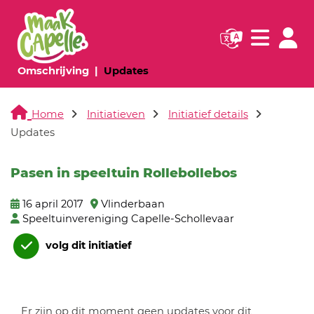
Navigatie websi
Navigatie
(huidige pagina)
(huidige pagina)
Omschrijving
Updates
Home
Initiatieven
Initiatief details
Updates
Pasen in speeltuin Rollebollebos
16 april 2017
Vlinderbaan
Speeltuinvereniging Capelle-Schollevaar
volg dit initiatief
Er zijn op dit moment geen updates voor dit