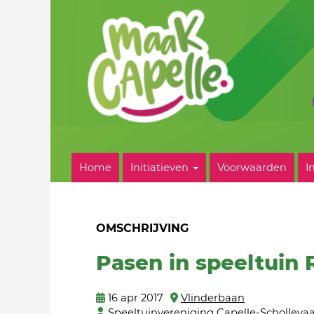
Home
Initiatieven
Voorwaarden
I
OMSCHRIJVING
Pasen in speeltuin 
16 apr 2017
Vlinderbaan
Speeltuinvereniging Capelle-Scholleva