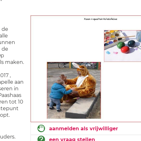
n de
alle
kunnen
n de
Op
ls maken.
017 ,
apelle aan
seren in
 Paashaas
ren tot 10
gtepunt
opt.
aanmelden als vrijwilliger
ouders.
een vraag stellen