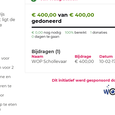
ijs
€ 400,00
van
€ 400,00
 ligt de
gedoneerd
e
€ 0,00
nog nodig
100%
bereikt
1
donaties
0
dagen te gaan
Bijdragen (1)
Naam
Bijdrage
Datum
 voor
WOP Schollevaar
€ 400,00
10-02-1
n voor 2
ine en
Dit initiatief werd gesponsord d
ren te
oor
 te eten
s