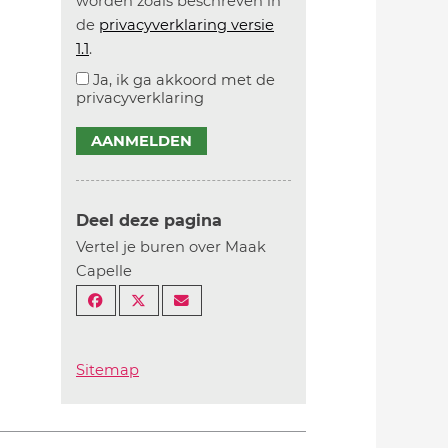
worden zoals beschreven in
de
privacyverklaring versie
1.1
.
Ja, ik ga akkoord met de
privacyverklaring
AANMELDEN
Deel deze pagina
Vertel je buren over Maak
Capelle
Sitemap