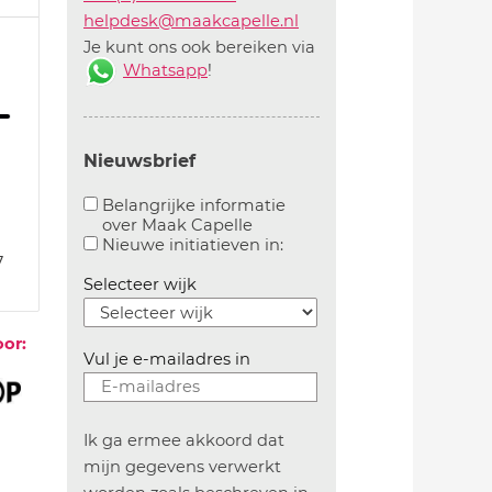
helpdesk@maakcapelle.nl
Je kunt ons ook bereiken via
Whatsapp
!
Nieuwsbrief
Belangrijke informatie
over Maak Capelle
Aanvinken om belangrijke informatie over maakca
Aanvinken om informatie 
Nieuwe initiatieven in:
7
Selecteer wijk
oor:
Vul je e-mailadres in
Ik ga ermee akkoord dat
mijn gegevens verwerkt