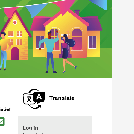
Translate
iatief
Log in