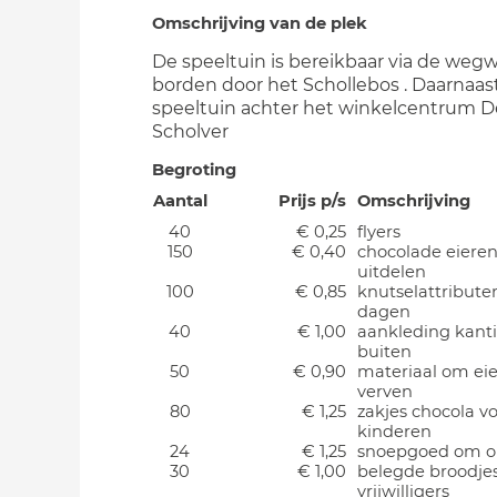
Omschrijving van de plek
De speeltuin is bereikbaar via de wegw
borden door het Schollebos . Daarnaast
speeltuin achter het winkelcentrum D
Scholver
Begroting
Aantal
Prijs p/s
Omschrijving
40
€ 0,25
flyers
150
€ 0,40
chocolade eieren
uitdelen
100
€ 0,85
knutselattribute
dagen
40
€ 1,00
aankleding kant
buiten
50
€ 0,90
materiaal om eie
verven
80
€ 1,25
zakjes chocola v
kinderen
24
€ 1,25
snoepgoed om op
30
€ 1,00
belegde broodje
vrijwilligers