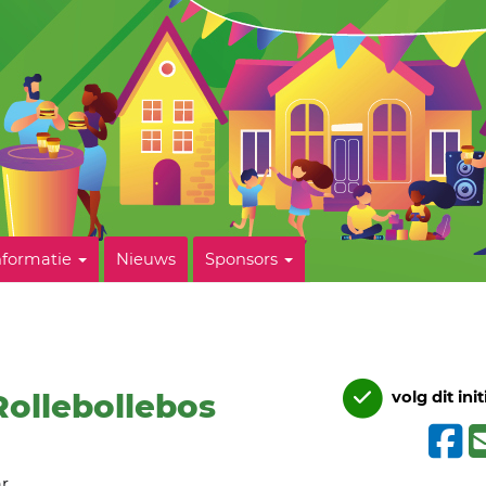
nformatie
Nieuws
Sponsors
Rollebollebos
volg dit init
ar