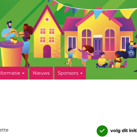
nformatie
Nieuws
Sponsors
rette
volg dit init