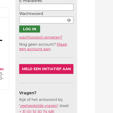
E-mailadres
Wachtwoord
wachtwoord vergeten?
Nog geen account?
Maak
Account
een account aan
.
aanmaken
um
MELD EEN INITIATIEF AAN
3-23
3-23
Vragen?
Kijk of het antwoord bij
'
veelgestelde vragen
' staat
+ 31 (0) 10 30 74 681