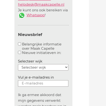
helpdesk@maakcapelle.nl
Je kunt ons ook bereiken via
Whatsapp
!
Nieuwsbrief
Belangrijke informatie
over Maak Capelle
Aanvinken om belangrijke informatie over maakca
Aanvinken om informatie 
Nieuwe initiatieven in:
Selecteer wijk
Vul je e-mailadres in
Ik ga ermee akkoord dat
mijn gegevens verwerkt