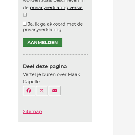
worden zoals beschreven in
de
privacyverklaring versie
1.1
.
Ja, ik ga akkoord met de
privacyverklaring
AANMELDEN
Deel deze pagina
Vertel je buren over Maak
Capelle
Sitemap