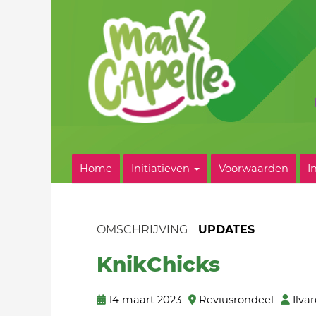
Home
Initiatieven
Voorwaarden
I
OMSCHRIJVING
UPDATES
KnikChicks
14 maart 2023
Reviusrondeel
Ilva