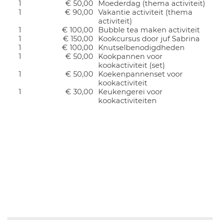
1
€ 50,00
Moederdag (thema activiteit)
1
€ 90,00
Vakantie activiteit (thema
activiteit)
1
€ 100,00
Bubble tea maken activiteit
1
€ 150,00
Kookcursus door juf Sabrina
1
€ 100,00
Knutselbenodigdheden
1
€ 50,00
Kookpannen voor
kookactiviteit (set)
1
€ 50,00
Koekenpannenset voor
kookactiviteit
1
€ 30,00
Keukengerei voor
kookactiviteiten