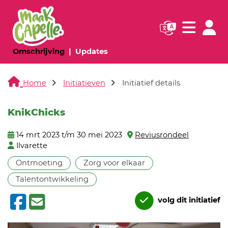
Navigatie websi
Navigatie
(huidige pagina)
(huidige pagina)
Omschrijving
Updates
Home
Initiatieven
Initiatief details
KnikChicks
14 mrt 2023 t/m 30 mei 2023
Reviusrondeel
Ilvarette
Ontmoeting
Zorg voor elkaar
Talentontwikkeling
volg dit initiatief