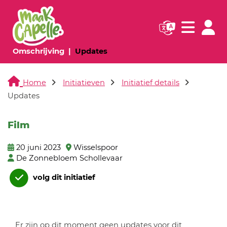
Navigatie websi
Navigatie
(huidige pagina)
(huidige pagina)
Omschrijving
Updates
Home
Initiatieven
Initiatief details
Updates
Film
20 juni 2023
Wisselspoor
De Zonnebloem Schollevaar
volg dit initiatief
Er zijn op dit moment geen updates voor dit