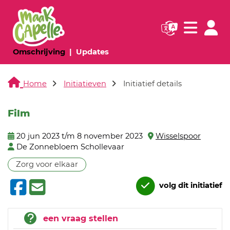
Navigatie websi
Navigatie
(huidige pagina)
(huidige pagina)
Omschrijving
Updates
Home
Initiatieven
Initiatief details
Film
20 jun 2023 t/m 8 november 2023
Wisselspoor
De Zonnebloem Schollevaar
Zorg voor elkaar
volg dit initiatief
een vraag stellen