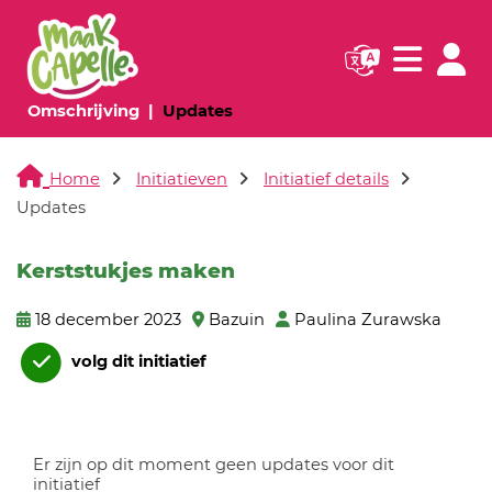
Navigatie websi
Navigatie
(huidige pagina)
(huidige pagina)
Omschrijving
Updates
Home
Initiatieven
Initiatief details
Updates
Kerststukjes maken
18 december 2023
Bazuin
Paulina Zurawska
volg dit initiatief
Er zijn op dit moment geen updates voor dit
initiatief