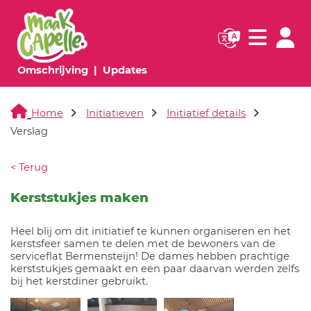
Navigatie websi
Navigatie
(huidige pagina)
(huidige pagina)
Omschrijving
Updates
Home
Initiatieven
Initiatief details
Verslag
< Terug
Kerststukjes maken
Heel blij om dit initiatief te kunnen organiseren en het
kerstsfeer samen te delen met de bewoners van de
serviceflat Bermensteijn! De dames hebben prachtige
kerststukjes gemaakt en een paar daarvan werden zelfs
bij het kerstdiner gebruikt.