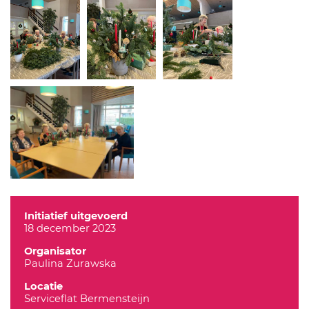
Initiatief uitgevoerd
18 december 2023
Organisator
Paulina Zurawska
Locatie
Serviceflat Bermensteijn