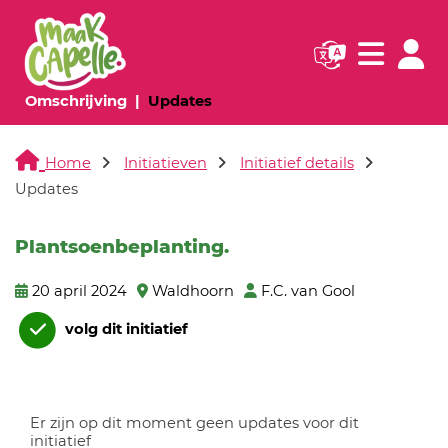
Navigatie websi
Navigatie
(huidige pagina)
(huidige pagina)
Omschrijving
Updates
Home
Initiatieven
Initiatief details
Updates
Plantsoenbeplanting.
20 april 2024
Waldhoorn
F.C. van Gool
volg dit initiatief
Er zijn op dit moment geen updates voor dit
initiatief