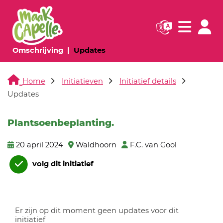
Navigatie websi
Navigatie
(huidige pagina)
(huidige pagina)
Omschrijving
Updates
Home
Initiatieven
Initiatief details
Updates
Plantsoenbeplanting.
20 april 2024
Waldhoorn
F.C. van Gool
volg dit initiatief
Er zijn op dit moment geen updates voor dit
initiatief