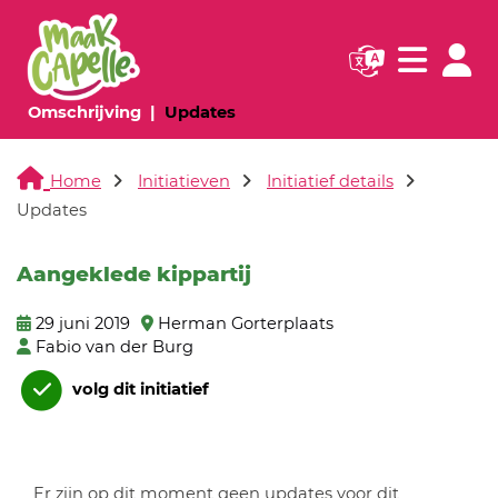
Navigatie websi
Navigatie
(huidige pagina)
(huidige pagina)
Omschrijving
Updates
Home
Initiatieven
Initiatief details
Updates
Aangeklede kippartij
29 juni 2019
Herman Gorterplaats
Fabio van der Burg
volg dit initiatief
Er zijn op dit moment geen updates voor dit