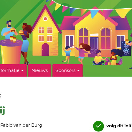
nformatie
Nieuws
Sponsors
G
ij
Fabio van der Burg
volg dit init