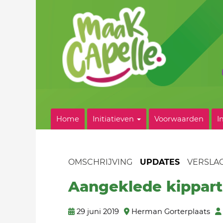
Home
Initiatieven
Voorwaarden
I
OMSCHRIJVING
UPDATES
VERSLA
Aangeklede kippart
29 juni 2019
Herman Gorterplaats