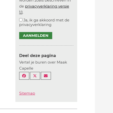
worden zoals beschreven in
de
privacyverklaring versie
1.1
.
Ja, ik ga akkoord met de
privacyverklaring
AANMELDEN
Deel deze pagina
Vertel je buren over Maak
Capelle
Sitemap