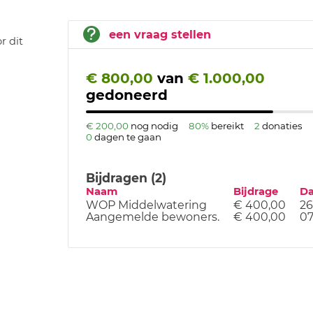
een vraag stellen
r dit
€ 800,00
van
€ 1.000,00
gedoneerd
€ 200,00
nog nodig
80%
bereikt
2
donaties
0
dagen te gaan
Bijdragen (2)
Naam
Bijdrage
D
WOP Middelwatering
€ 400,00
26
Aangemelde bewoners.
€ 400,00
07