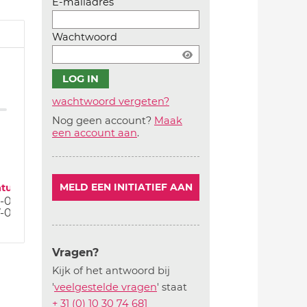
E-mailadres
Wachtwoord
wachtwoord vergeten?
Nog geen account?
Maak
Account
een account aan
.
aanmaken
atum
MELD EEN INITIATIEF AAN
-06-19
-05-19
Vragen?
Kijk of het antwoord bij
'
veelgestelde vragen
' staat
+ 31 (0) 10 30 74 681