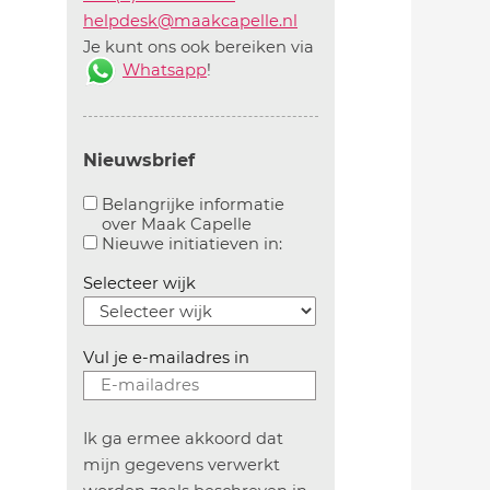
helpdesk@maakcapelle.nl
Je kunt ons ook bereiken via
Whatsapp
!
Nieuwsbrief
Belangrijke informatie
over Maak Capelle
Aanvinken om belangrijke informatie over maakca
Aanvinken om informatie 
Nieuwe initiatieven in:
Selecteer wijk
Vul je e-mailadres in
Ik ga ermee akkoord dat
mijn gegevens verwerkt