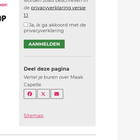
worden zoals beschreven in
oor:
de
privacyverklaring versie
1.1
.
Ja, ik ga akkoord met de
privacyverklaring
AANMELDEN
Deel deze pagina
Vertel je buren over Maak
Capelle
Sitemap