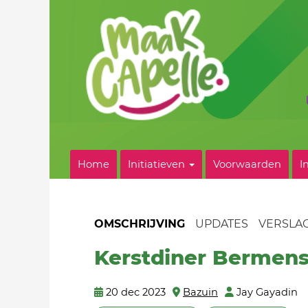
Home
Initiatieven
Voorwaarden
I
OMSCHRIJVING
UPDATES
VERSLA
Kerstdiner Bermen
20 dec 2023
Bazuin
Jay Gayadin