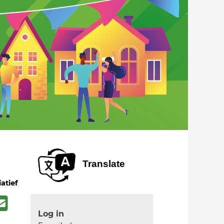
Translate
iatief
Log in