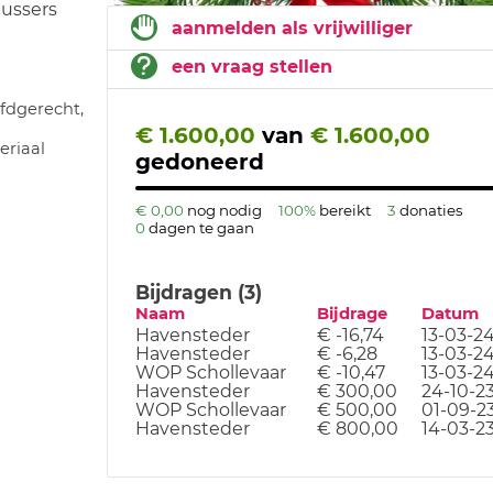
ussers
aanmelden als vrijwilliger
een vraag stellen
fdgerecht,
€ 1.600,00
van
€ 1.600,00
eriaal
gedoneerd
€ 0,00
nog nodig
100%
bereikt
3
donaties
0
dagen te gaan
Bijdragen (3)
Naam
Bijdrage
Datum
Havensteder
€ -16,74
13-03-2
Havensteder
€ -6,28
13-03-2
WOP Schollevaar
€ -10,47
13-03-2
Havensteder
€ 300,00
24-10-2
WOP Schollevaar
€ 500,00
01-09-2
Havensteder
€ 800,00
14-03-2