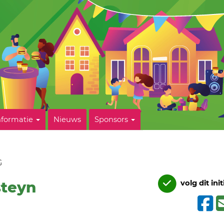
nformatie
Nieuws
Sponsors
G
steyn
volg dit init