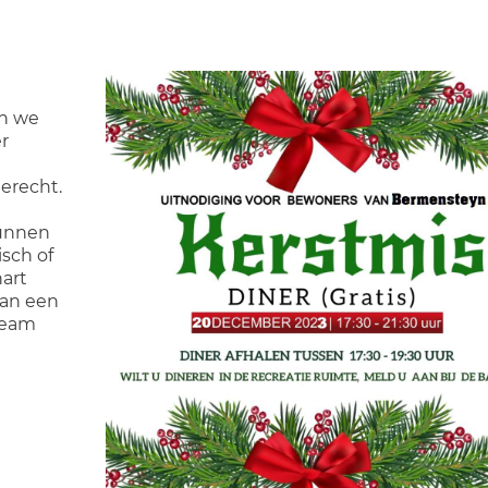
an we
r
erecht.
kunnen
sch of
hart
van een
 team