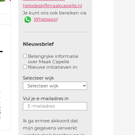
helpdesk@maakcapelle.nl
Je kunt ons ook bereiken via
Whatsapp
!
Nieuwsbrief
Belangrijke informatie
over Maak Capelle
Aanvinken om belangrijke informatie over maakca
Aanvinken om informatie 
Nieuwe initiatieven in:
Selecteer wijk
4
4
Vul je e-mailadres in
4
3
3
3
Ik ga ermee akkoord dat
mijn gegevens verwerkt