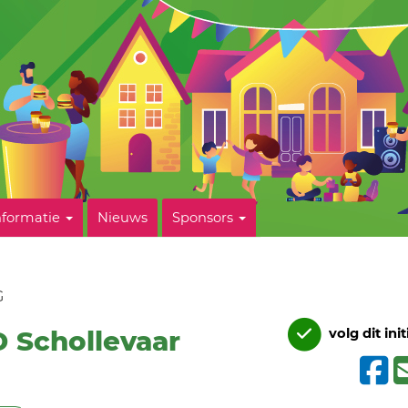
nformatie
Nieuws
Sponsors
G
 Schollevaar
volg dit init