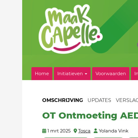
Home
Initiatieven
Voorwaarden
I
OMSCHRIJVING
UPDATES
VERSLA
OT Ontmoeting AED
1 mrt 2025
Tosca
Yolanda Vink