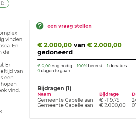
ED
een vraag stellen
complex
lig vinden
€ 2.000,00
van
€ 2.000,00
osca. En
gedoneerd
n de
l. Er
€ 0,00
nog nodig
100%
bereikt
1
donaties
0
dagen te gaan
eftijd van
is een
j hopen
Bijdragen (1)
ok vind.
Naam
Bijdrage
D
Gemeente Capelle aan
€ -119,75
2
Gemeente Capelle aan
€ 2.000,00
0
ik