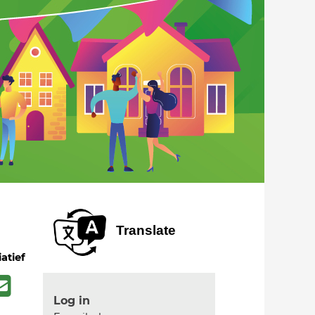
Translate
iatief
Log in