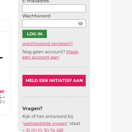
E-mailadres
Wachtwoord
wachtwoord vergeten?
Nog geen account?
Maak
Account
een account aan
.
aanmaken
MELD EEN INITIATIEF AAN
atum
4-04-25
7-01-25
Vragen?
Kijk of het antwoord bij
'
veelgestelde vragen
' staat
+ 31 (0) 10 30 74 681