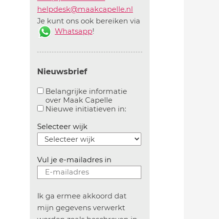
helpdesk@maakcapelle.nl
Je kunt ons ook bereiken via
Whatsapp
!
Nieuwsbrief
Belangrijke informatie
over Maak Capelle
Aanvinken om belangrijke informatie over maakca
Aanvinken om informatie 
Nieuwe initiatieven in:
Selecteer wijk
Vul je e-mailadres in
Ik ga ermee akkoord dat
mijn gegevens verwerkt