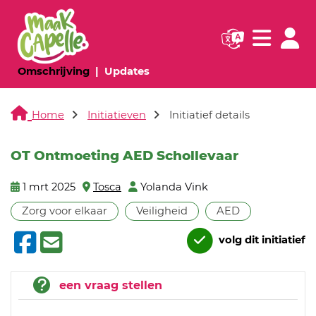
Navigatie websi
Navigatie
(huidige pagina)
(huidige pagina)
Omschrijving
Updates
Home
Initiatieven
Initiatief details
OT Ontmoeting AED Schollevaar
1 mrt 2025
Tosca
Yolanda Vink
Zorg voor elkaar
Veiligheid
AED
volg dit initiatief
een vraag stellen