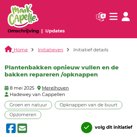
Navigatie websi
Navigatie
(huidige pagina)
(huidige pagina)
Omschrijving
Updates
Home
Initiatieven
Initiatief details
Plantenbakken opnieuw vullen en de
bakken repareren /opknappen
8 mei 2025
Merelhoven
Hadewey van Cappellen
Groen en natuur
Opknappen van de buurt
Opzomeren
volg dit initiatief