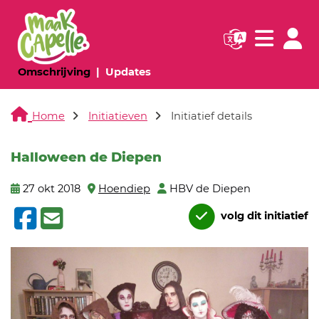
Navigatie websi
Navigatie
(huidige pagina)
(huidige pagina)
Omschrijving
Updates
Home
Initiatieven
Initiatief details
Halloween de Diepen
27 okt 2018
Hoendiep
HBV de Diepen
volg dit initiatief