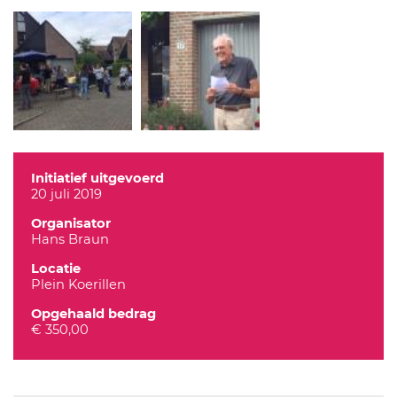
Initiatief uitgevoerd
20 juli 2019
Organisator
Hans Braun
Locatie
Plein Koerillen
Opgehaald bedrag
€ 350,00