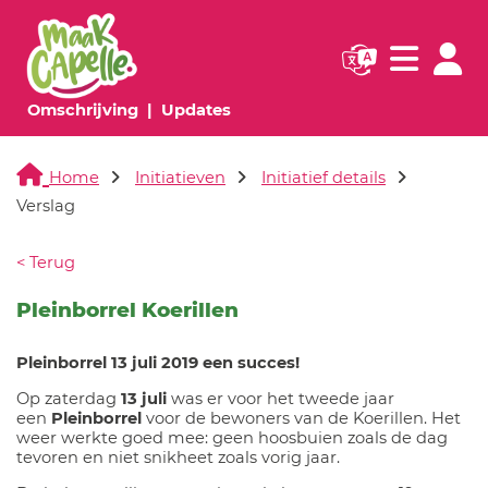
Navigatie websi
Navigatie
(huidige pagina)
(huidige pagina)
Omschrijving
Updates
Home
Initiatieven
Initiatief details
Verslag
< Terug
Pleinborrel Koerillen
Pleinborrel 13 juli 2019 een succes!
Op zaterdag
13 juli
was er voor het tweede jaar
een
Pleinborrel
voor de bewoners van de Koerillen. Het
weer werkte goed mee: geen hoosbuien zoals de dag
tevoren en niet snikheet zoals vorig jaar.