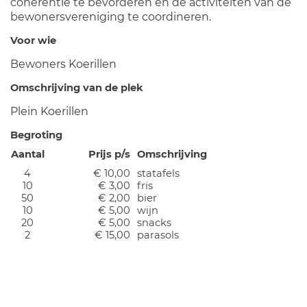
coherentie te bevorderen en de activiteiten van de
bewonersvereniging te coordineren.
Voor wie
Bewoners Koerillen
Omschrijving van de plek
Plein Koerillen
Begroting
Aantal
Prijs p/s
Omschrijving
4
€ 10,00
statafels
10
€ 3,00
fris
50
€ 2,00
bier
10
€ 5,00
wijn
20
€ 5,00
snacks
2
€ 15,00
parasols