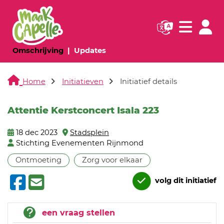
Navigatie websi
Navigatie
(huidige pagina)
(huidige pagina)
Omschrijving
Updates
Home
Initiatieven
Initiatief details
Attentie Kerstconcert Isala 223
18 dec 2023
Stadsplein
Stichting Evenementen Rijnmond
Ontmoeting
Zorg voor elkaar
volg dit initiatief
een vraag stellen